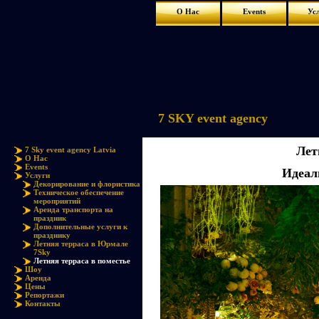
О Нас
Events
Ус
7 SKY event agency
Лет
7 Sky event agency Latvia
О Нас
Events
Идеал
Услуги
Декорирование и флористика
Техническое обеспечение
мероприятий
Аренда транспорта на
праздник
Дополнительные услуги к
празднику
Летняя терраса в Юрмале
7Sky
Летняя терраса в поместье
Шоу
Аренда
Цены
Репортажи
Контакты