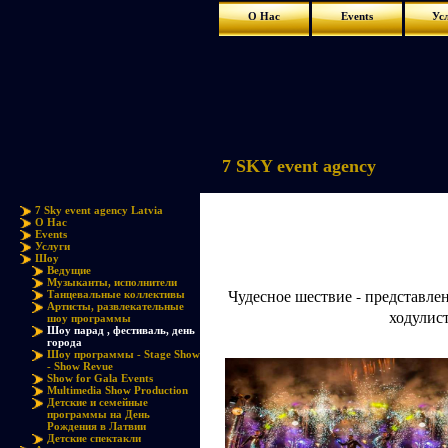
О Нас
Events
Ус
7 SKY event agency
7 Sky event agency Latvia
О Нас
Events
Услуги
Шоу
Ведущие
Музыканты, исполнители
Чудесное шествие - представл
Танцевальные коллективы
Артисты, развлекательные
ходулис
шоу программы
Шоу парад , фестиваль, день
города
Шоу программы - Stage Show
- Show Revue
Show for Gala Events
Multimedia Show Production
Детские и семейные
программы на День
Рождения в Латвии
Детские спектакли