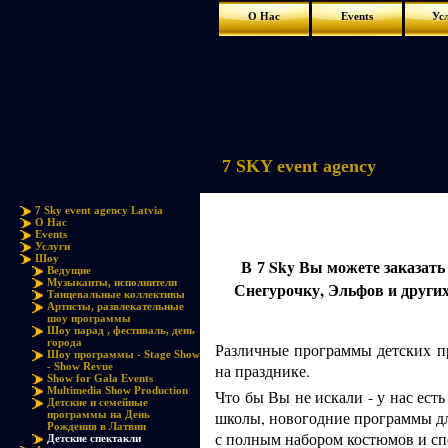
О Нас
Events
Ус
7 SKY event agency
7 Sky event agency Latvia
О Нас
Events
Услуги
Шоу
В
Sky Вы можете заказать
7
Ведущие
Музыканты, исполнители
Снегурочку, Эльфов и других
Танцевальные коллективы
Артисты, развлекательные
шоу программы
Шоу парад , фестиваль, день
города
Различные программы детских пр
Шоу программы - Stage Show
- Show Revue
на празднике.
Show for Gala Events
Multimedia Show Production
Что бы Вы не искали - у нас ест
Детские и семейные
школы, новогодние программы дл
программы на День
Рождения в Латвии
с полным набором костюмов и сп
Детские спектакли