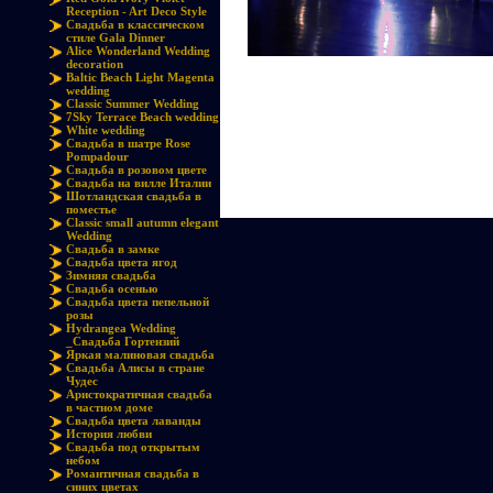
Reception - Art Deco Style
Свадьба в классическом
стиле Gala Dinner
Alice Wonderland Wedding
decoration
Baltic Beach Light Magenta
wedding
Classic Summer Wedding
7Sky Terrace Beach wedding
White wedding
Cвадьба в шатре Rose
Pompadour
Свадьба в розовом цвете
Свадьба на вилле Италии
Шотландская свадьба в
поместье
Classic small autumn elegant
Wedding
Свадьба в замке
Свадьба цвета ягод
Зимняя свадьба
Свадьба осенью
Свадьба цвета пепельной
розы
Hydrangea Wedding
_Свадьба Гортензий
Яркая малиновая свадьба
Свадьба Алисы в стране
Чудес
Аристократичная свадьба
в частном доме
Свадьба цвета лаванды
История любви
Свадьба под открытым
небом
Романтичная свадьба в
синих цветах