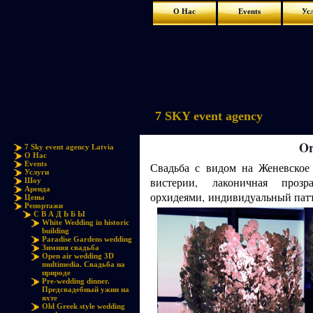
О Нас
Events
Ус
7 SKY event agency
Or
7 Sky event agency Latvia
О Нас
Events
Свадьба с видом на Женевское
Услуги
вистерии, лаконичная проз
Шоу
Аренда
орхидеями, индивидуальный патт
Цены
Репортажи
С В А Д Ь Б Ы
White Wedding in historic
building
Paradise Gardens wedding
Зимняя свадьба
Open air wedding 3D
multimedia. Свадьба на
природе
Pre-wedding dinner.
Предсвадебный ужин на
яхте
Old Greek style wedding