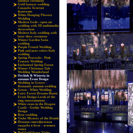
outdoor ceremony
Gold fantasy wedding.
Свадьба Золотая
фантазия.
White Hanging Flowers
Wedding
Modern Gods : open air
wedding with 3D multimedia
decorations
Modern Italy wedding with
laser show ceremony
Winter Garden Swiss
wedding
Purple French Wedding
Pink and pear colors Italy
wedding
Spring Peacocks - Pink
Fantasy Wedding
Enchanted Spring Forest
Winter Christmas Tale -
Wedding Wonderland
Orchids & Wisteria in
autumn Event Design
Wedding in Greece -
Romantic autumn wedding
Green - White Wedding
Fairy Forest Dreams-Rustic
Event Design-Lords of the
ring entertainment
White roses in the Dragon
Castle - Gothic Wedding
Design
Rose wedding
Violet Mystery of the Druids
Нежная гипсофиловая
свадьба в бело - зеленых
тонах
Red Gold Ivory Violet