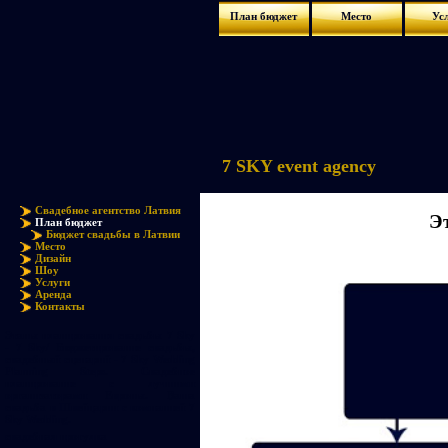
План бюджет
Место
Ус
7 SKY event agency
Свадебное агентство Латвия
Э
План бюджет
Бюджет свадьбы в Латвии
Место
Дизайн
Шоу
Услуги
Аренда
Контакты
Этапы планирования свадьбы 7 Sky
- 7 Sky/ Бюджетирование свадьбы,
свадебный сценарий - 7 Sky Wedding
Planning Steps. Свадебное
планирование с лучшими
организаторами Европы. Ваша
свадьба в Швейцарии с компанией 7
Sky Wedding.
свадебная прогулка