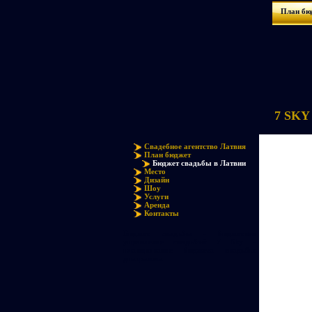
План бю
7 SKY 
Свадебное агентство Латвия
План бюджет
Бюджет свадьбы в Латвии
Место
Дизайн
Шоу
Услуги
Аренда
Контакты
Бюджет свадьбы - бюджетное
управление свадьбой 7 Sky -
планирование бюджета свадьбы
диаграмма