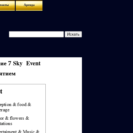
такты
Аренда
ние
Sky Event
7
ятием