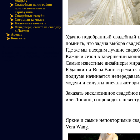
свадьбу
Свадебная полиграфия -
пригласительные и
атрибутика
Свадебные голуби
Сигарная комната
Кальянная комната
Фейерверк, салют на свадьбу
в Латвии
Аренда
Удачно подобранный свадебный на
Контакты
помнить, что задача выбора сваде
Эксклюзивные свадебные платья
Где же мы находим лучшие свадеб
Свадебные платья, свадебный
Каждый сезон в завершении модны
магазин 7 Sky Wedding. Смокинг к
свадьбе.
Самые известные дизайнеры мира, 
Юдашкин и Вера Ванг стремятся со
подиуме начинается непередаваем
модели и силуэты впечатляют зрит
Заказать эксклюзивное свадебное 
или Лондон, сопроводить невесту
Яркие и самые неповторимые сваде
Vera Wang.