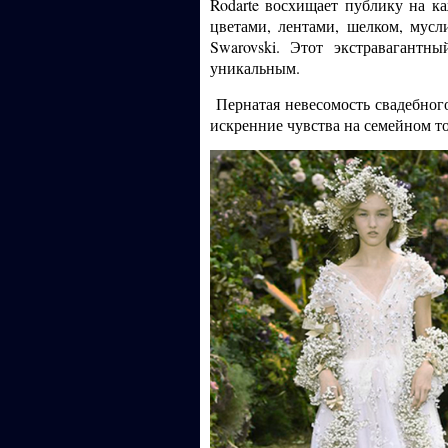
Rodarte восхищает публику на к
цветами, лентами, шелком, мус
Swarovski. Этот экстравагант
уникальным.
Пернатая невесомость свадебного
искренние чувства на семейном то