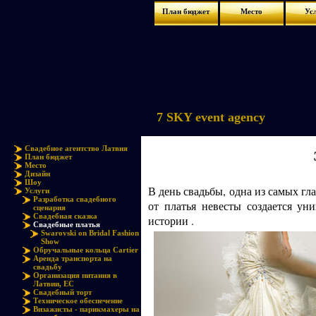
План бюджет
Место
Ус
7 SKY event agency
Свадебное агентство Латвия
План бюджет
Место
Дизайн
Шоу
В день свадьбы, одна из самых гл
Услуги
Разработка свадебного
от платья невесты создается у
сценария
Свадебная сказка
истории .
Свадебные платья
Swarovski on Bridal Fashion
Show
Обручальные кольца Cartier
Аренда транспорта на
свадьбу
Организация питания в
Латвии, ЕС
Свадебный торт
Техническое обеспечение
Визажисты - парикмахеры на