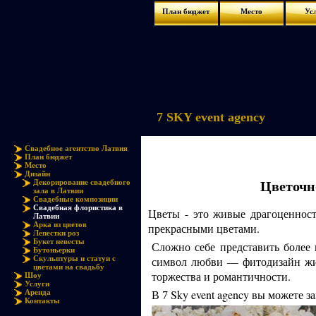
План бюджет
Место
Ус
7 SKY event agency
Свадебное агентство Латвия
План бюджет
Место
Дизайн
Цветочн
Декорирование свадебного
зала в Латвии
Свадебные композиции
Свадебная флористика в
Цветы - это живые драгоценнос
Латвии
Арка из цветов
прекрасными цветами.
Лепестки роз
Букет невесты
Сложно себе представить более
Бутоньерки
Скульптуры и статуи с
символ любви — фитодизайн жив
цветами на свадьбу
торжества и романтичности.
Шоу
Услуги
В
Sky event agency вы можете 
Аренда
7
Контакты