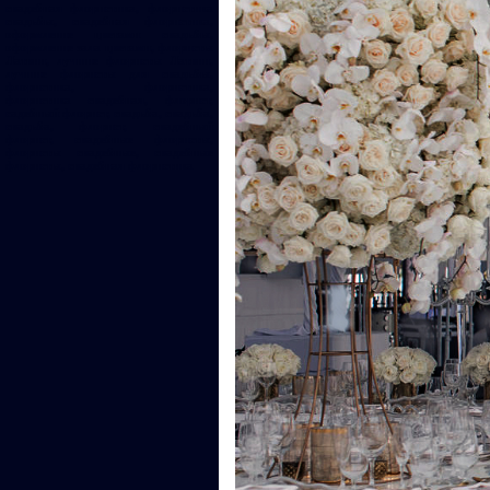
свадебная флористика, флористика
свадьбы, свадебная флористика,
оформление цветами свадьбы,
оформление зала цветами, флористы
Латвии, лучшие флористы Латвии,
лучшие флористы для свадьбы,
флористика, флористика,
флористика свадебная, флорист,
садебный флорист, свадьба, свадьба,
свадьба, флорист, свадебный
флорист, свадебные флористы,
флористы свадебные, свадебные
флористы, свадебная флористика