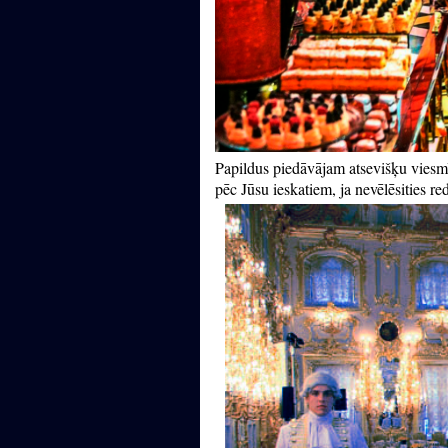
Papildus piedāvājam atsevišķu viesm
pēc Jūsu ieskatiem, ja nevēlēsities re