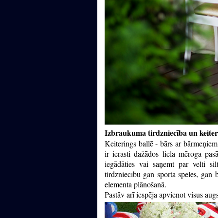
Izbraukuma tirdzniecība un keiter
Keiterings ballē - bārs ar bārmeņiem,
ir ierasti dažādos liela mēroga pa
iegādāties vai saņemt par velti si
tirdzniecību gan sporta spēlēs, gan 
elementa plānošanā.
Pastāv arī iespēja apvienot visus au