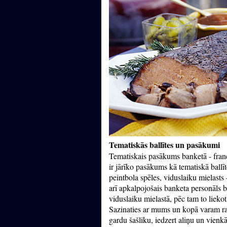
Tematiskās ballītes un pasākumi
Tematiskais pasākums banketā - franc
ir jārīko pasākums kā tematiskā ballīt
peintbola spēles, viduslaiku mielasts
arī apkalpojošais banketa personāls 
viduslaiku mielastā, pēc tam to liekot
Sazinaties ar mums un kopā varam radīt 
gardu šašliku, iedzert aliņu un vienk