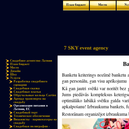
План бюджет
Место
Ус
7 SKY event agency
Свадебное агентство Латвия
Ba
План бюджет
Место
Дизайн
Banketu keiterings nozīmē banketu a
Шоу
Услуги
gan personālu, gan visu aprīkojumu
Разработка свадебного
сценария
Kā gan jautri svētki var noritēt be
Свадебная сказка
Свадебные платья
Jums piedāvās kompleksus keterigs
Обручальные кольца Cartier
Аренда транспорта на
optimālāko labākā svētku galda vari
свадьбу
apkalpošanu! Izbraukuma bankets, fur
Организация питания в
Латвии, ЕС
Свадебный торт
Restorānam organizējot izbraukuma b
Техническое обеспечение
Визажисты - парикмахеры на
свадьбу
Свадебная полиграфия -