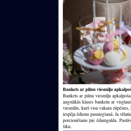
Bankets ar pilnu viesmīļu apkalp
Bankets ar pilnu viesmīļu apkalpošan
augstākās klases banketu ar visglau
viesmīlis, kurš visu vakaru rūpēsies, l
iespēja ēdienu pasniegšanā. Ja vēlatie
porcionēšanu pie ēdamgalda. Pastāv 
šiku.