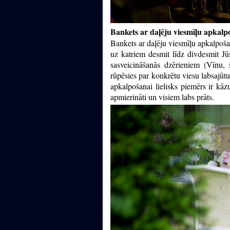
Bankets ar daļēju viesmīļu apkal
Bankets ar daļēju viesmīļu apkalpoša
uz katriem desmit līdz divdesmit Jūs
sasveicināšanās dzērieniem (Vīnu, š
rūpēsies par konkrētu viesu labsajūtu
apkalpošanai lielisks piemērs ir kāz
apmierināti un visiem labs prāts.