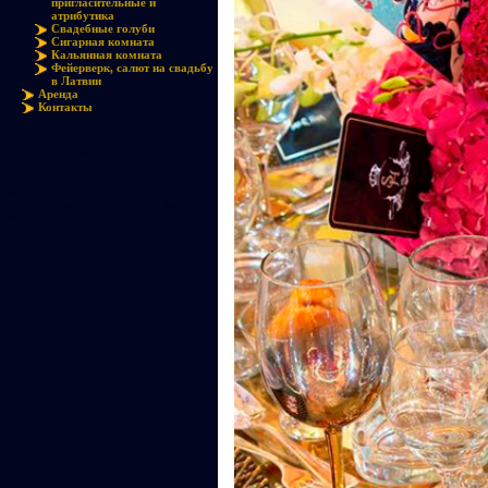
пригласительные и
атрибутика
Свадебные голуби
Сигарная комната
Кальянная комната
Фейерверк, салют на свадьбу
в Латвии
Аренда
Контакты
Услуги кейтеринга , выездная кухня
на свадьбу , выездной банкет, банкет
на море , выездное питание
,свадебный стол, карвинг
композиции , свадебный кейтеринг ,
выездной ресторан - food & beverage
service 7 Sky