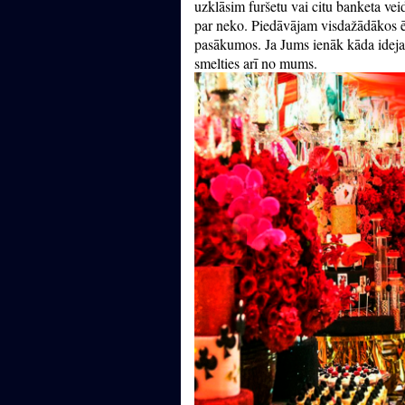
uzklāsim furšetu vai citu banketa vei
par neko. Piedāvājam visdažādākos ēd
pasākumos. Ja Jums ienāk kāda ideja 
smelties arī no mums.