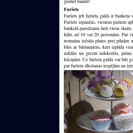
gūstiet baudu!
Furšets
Furšets jeb furšeta galds ir banketa 
Furšets izpaužas, viesiem pašiem apk
banketā paredzams liels viesu skaits, t
klāts arī 10 vai 20 personām. Par vi
nomaina izēstās plates pret pilnām 
bārs ar bārmeņiem, kuri izpilda visa
uzklāts un grezni izdekorēts, pirms 
kūciņām. Uz furšeta galda var būt gan
par furšeta rīkošanas iespējām un i