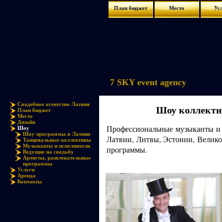
План бюджет
Место
Ус
7 SKY event agency
Свадебное агентство Латвия
Шоу коллекти
План бюджет
Место
Дизайн
Профессиональные музыканты и 
Шоу
Шоу программы в Латвии
Латвии, Литвы, Эстонии, Велик
Танцевальные коллективы
Музыканты и исполнители
программы.
Ведущие на свадьбу
Артисты, развлекательные
программы
Услуги
Аренда
Контакты
Шоу на свадьбу. Ведущие свадебных
мероприятий . Мастера церемоний
для мероприятий. Музыканты и
исполнители на свадьбу. Звезды на
свадебное мероприятие. Музыканты