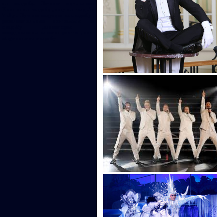
на свадьбу. Лучшие музыканты
Европы на свадьбу , шоу на свадьбу
7 sky . Лучшие ведущие на свадьбу ,
развлекательные программы на
свадьбу ,аниматоры и
координаторы на мероприятия , mini
stage show на свадьбу