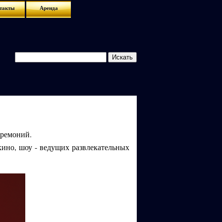
такты
Аренда
еремоний.
кино, шоу - ведущих развлекательных