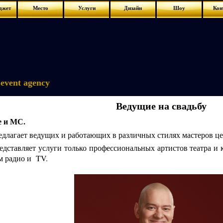
джет
Место
Услуги
Дизайн
Шоу
Кон
event agency
Ведущие на свадьбу
 и МС.
едлагает ведущих и работающих в различных стилях мастеров ц
едставляет услуги только профессиональных артистов театра и 
м радио и TV.