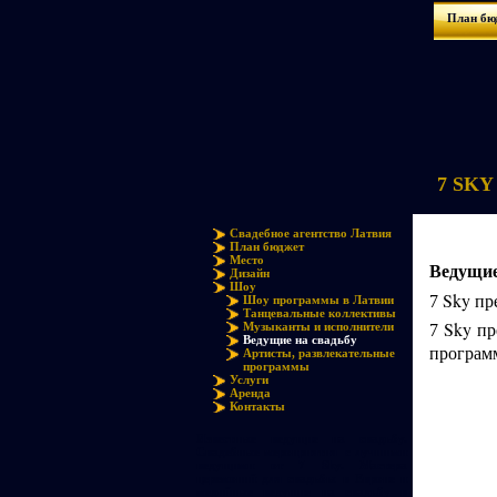
План бю
7 SKY 
Свадебное агентство Латвия
План бюджет
Место
Ведущие
Дизайн
Шоу
Sky пр
7
Шоу программы в Латвии
Танцевальные коллективы
Sky пр
Музыканты и исполнители
7
Ведущие на свадьбу
програм
Артисты, развлекательные
программы
Услуги
Аренда
Контакты
Известные ведущие на свадьбу.
Свадебные мероприятия с лучшими
ведущими от 7 Sky. Мастера
церемоний для свадьбы в Европе и
медийные ведущие на свадьбу в