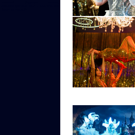
пузырей. Ведущие вечера,
люминесцентное шоу , класический
балет на свадьбу