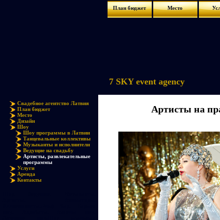
План бюджет
Место
Ус
7 SKY event agency
Свадебное агентство Латвия
Артисты на пр
План бюджет
Место
Дизайн
Шоу
Шоу программы в Латвии
Танцевальные коллективы
Музыканты и исполнители
Ведущие на свадьбу
Артисты, развлекательные
программы
Услуги
Аренда
Контакты
Шоу. Ведушие. Музыканты.
Артисты. Аниматоры.
Иллюзионисты.Эльф бар. Бармен
шоу. Акробаты. Ангелы шоу.
Лазерное шоу.Шоу мыльных