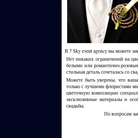
Бутоньерка, бутоньерки для жениха,
бутоньерки для костюмов
В
Sky event agency вы можете з
7
Нет никаких ограничений на цве
белыми или романтично-розовым
стильная деталь сочеталась со с
Можете быть уверены, что ваша
только с лучшими флористами ми
цветочную композицию специаль
эксклюзивные материалы и особ
свадьбы.
По вопросам за