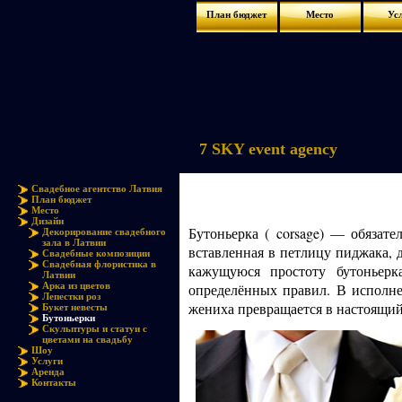
План бюджет
Место
Ус
7 SKY event agency
Свадебное агентство Латвия
План бюджет
Место
Дизайн
Бутоньерка ( corsage) — обязате
Декорирование свадебного
зала в Латвии
вставленная в петлицу пиджака, 
Свадебные композиции
Свадебная флористика в
кажущуюся простоту бутоньер
Латвии
Арка из цветов
определённых правил. В исполне
Лепестки роз
жениха превращается в настоящи
Букет невесты
Бутоньерки
Скульптуры и статуи с
цветами на свадьбу
Шоу
Услуги
Аренда
Контакты