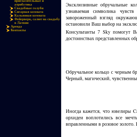
пригласительные и
Эксклюзивные обручальные коль
атрибутика
Свадебные голуби
узнаваемая символика чувст
Сигарная комната
Кальянная комната
завороженный взгляд окружающ
Фейерверк, салют на свадьбу
остановили Ваш выбор на эксклюз
в Латвии
Аренда
Контакты
Консультанты
Sky помогут Вам
7
достоинствах представленных об
Обручальное кольцо с черным б
Черный, магический, чувственны
Иногда кажется, что ювелиры Ca
орхидеи воплотились все мечт
вправленными в розовое золото. 