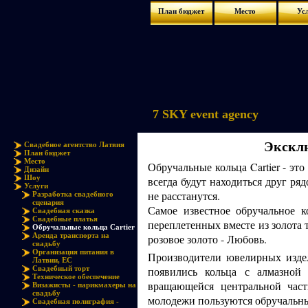
План бюджет
Место
Ус
7 SKY event agency
Эксклю
Свадебное агентство Латвия
План бюджет
Место
Обручальные кольца Cartier - эт
Дизайн
Шоу
всегда будут находиться друг ряд
Услуги
не расстанутся.
Разработка свадебного
сценария
Самое известное обручальное к
Свадебная сказка
Свадебные платья
переплетенных вместе из золота т
Обручальные кольца Cartier
Аренда транспорта на
розовое золото - Любовь.
свадьбу
Организация питания в
Производители ювелирных издел
Латвии, ЕС
Свадебный торт
появились кольца с алмазной 
Техническое обеспечение
вращающейся центральной част
Визажисты - парикмахеры на
свадьбу
молодежи пользуются обручальные
Свадебная полиграфия -