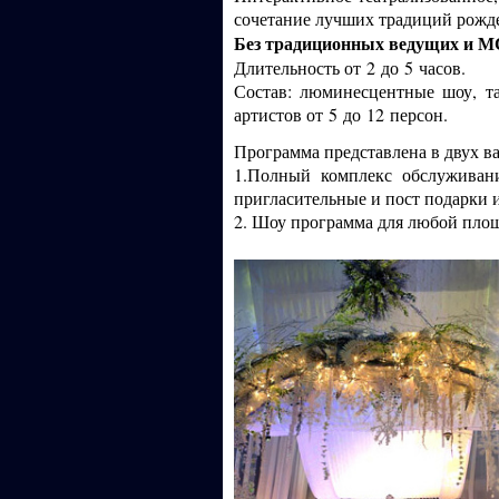
сочетание лучших традиций рожде
Без традиционных ведущих и М
Длительность от
2
до
5
часов.
Состав: люминесцентные шоу, т
артистов от
5
до
12
персон.
Программа представлена в двух в
1
.Полный комплекс обслуживания
пригласительные и пост подарки и
2
. Шоу программа для любой площ