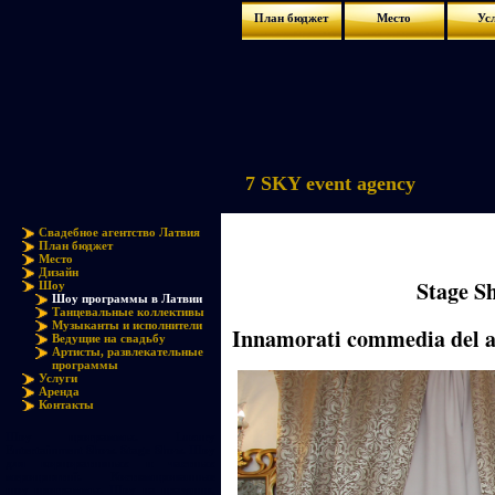
План бюджет
Место
Ус
7 SKY event agency
Свадебное агентство Латвия
План бюджет
Место
Дизайн
Stage S
Шоу
Шоу программы в Латвии
Танцевальные коллективы
Музыканты и исполнители
Innamorati commedia del a
Ведущие на свадьбу
Артисты, развлекательные
программы
Услуги
Аренда
Контакты
Шоу программы. Luxury
Entertainment Show. Stage Show. Шоу
для корпоративных и частных
мероприятий. Костюмированные
шоу программы. Шоу на праздник,