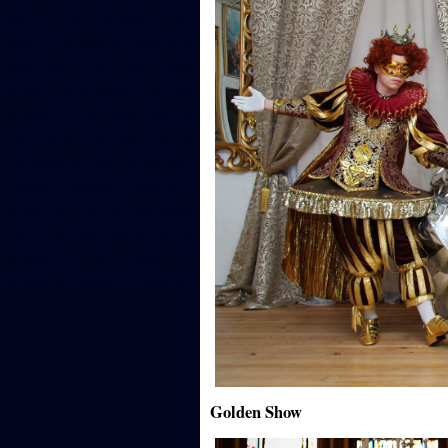
шоу на свадьбу, люкс шоу, самые
дорогие шоу программы, шоу
программы, шоу, программы шоу,
заказать шоу, заказ шоу, роскошные
шоу, шоу, дорогие шоу. идеи для
праздников, шоу, выступления,
сценические шоу, концерт, концерты,
концерт в Риге, заказать артистов,
база артистов Риги, артисты,
танцевальные шоу, зрелищные шоу,
арт проекты, арт шоу, шоу в Риге,
шоу в Латвии, шоу 7 sky, 7, sky, sky
show,заказ в Риге, шоу артисты,
сценическое шоу, Шоу на гала ужин,
программы, программа, шоу,
спектакль, спектакли, спектакль, в
Риге, спектакль, концерт, концерты,
концертные шоу, шоу-программа,
сценические шоу, шоу сцены, сцена,
шоу, шоу на сцене, сценические, шоу,
программы, шоу группы, шоу
танцорышоу для свадьбы ,
музыкальные программы , артисты
на праздник , танцоры на праздник
Golden Show