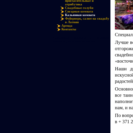
пригласительные и
атрибутика
Свадебные голуби
Сигарная комната
Кальянная комната
Фейерверк, салют на свадьбу
в Латвии
Аренда
Контакты
Специали
Кальянная комната , сигарная
Лучше вс
комната , кальянный шатер
отгорож
свадебно
«восточ
Наши ди
искусной
радостей
Основно
все таи
наполни
нам, и н
По вопро
в
+ 371 