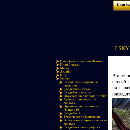
План бю
7 SKY 
Свадебное агентство Латвия
План бюджет
Место
Дизайн
Восточн
Шоу
Услуги
способ к
Разработка свадебного
сценария
на ваше
Свадебная сказка
Свадебные платья
наслади
Обручальные кольца Cartier
Аренда транспорта на
свадьбу
Организация питания в
Латвии, ЕС
Свадебный торт
Техническое обеспечение
Визажисты - парикмахеры на
свадьбу
Свадебная полиграфия -