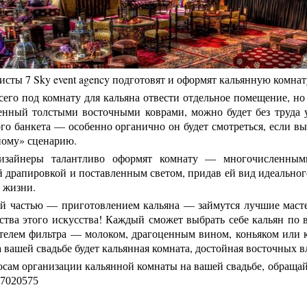
сты 7 Sky event agency подготовят и оформят кальянную комнат
его под комнату для кальяна отвести отдельное помещение, но 
енный толстыми восточными коврами, можно будет без труда у
го банкета — особенно органично он будет смотреться, если вы
ному» сценарию.
зайнеры талантливо оформят комнату — многочисленным
 драпировкой и поставленным светом, придав ей вид идеальног
 жизни.
й частью — приготовлением кальяна — займутся лучшие масте
нства этого искусства! Каждый сможет выбрать себе кальян п
телем фильтра — молоком, драгоценным вином, коньяком или к
а вашей свадьбе будет кальянная комната, достойная восточных 
сам организации кальянной комнаты на вашей свадьбе, обращайте
27020575