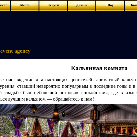
джет
Место
Услуги
Дизайн
Шоу
Кон
event agency
Кальянная комната
ое наслаждение для настоящих ценителей: ароматный калья
урения, ставший невероятно популярным в последние годы и в 
й свадьбе был небольшой островок спокойствия, где в изыс
ться лучшим кальяном — обращайтесь к нам!