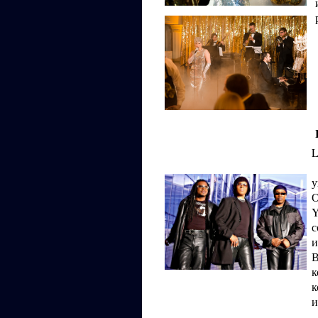
L
О
и
В
к
и