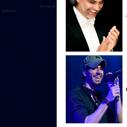
Литве , певец на свадьбу , звезды на
Enrique
свадьбу Andrea Bocelli -
Iglesias
-Lorenco Bon - Lana
Fracheska -- Jānis Stībelis -Jey Stever
- Intars Busulis - Linda Leen -
Струнный квартет - Симфонический
оркестр | 7 Sky Entertainment
Andrea Bocelli , Sarah Brightman,
Lana Fracheska
Melo-M, Stibelis, Jay
Stever , City Jazz Big Band, Linda
Leen, GipsyMania, Keksi, Lauris
Reiniks , Lorenzo Bon
Frank Sinatra, Barry White, Lou
Rawls, Ray Charles
На Вашей свадьбе -R&B, Pop и Soul,
-
Londonbeat
I’ve Been Thinking
About You -Where Are You - на
летней террасе 7Sky в Юрмале
Музыканты на мероприятие в
Европе. MICE мероприятия 7 Sky
Entertainment
Музыканты для свадебных
мероприятий в Латвии, Литве,
Великобритании, Франции,
Швейцарии. Лучшие музыканты
класса А для свадьбы в Швейцарии.