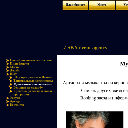
План бюджет
Место
Ус
7 SKY event agency
Свадебное агентство Латвия
Му
План бюджет
Место
Дизайн
Шоу
Шоу программы в Латвии
Танцевальные коллективы
Артисты и музыканты на корпора
Музыканты и исполнители
Ведущие на свадьбу
Список других звезд на
Артисты, развлекательные
программы
Booking звезд и информ
Услуги
Аренда
Контакты
Свадебное мероприятие -
Музыканты и исполнители класса А
на свадьбу в Швейцарии, Италии,
Великобритании, Франции.
Музыканты на свадьбу в Латвии,