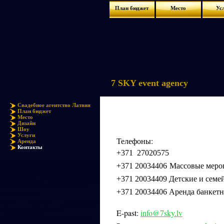
План бюджет
Место
Ус
7 SKY event agency
Свадебное агентство Латвия
План бюджет
Место
Дизайн
Шоу
Услуги
Телефоны:
Аренда
Контакты
+371 27020575
7 sky адрес , sia 7 sky контакты , 7
Массовые мероп
+371 20034406
SKY организация мероприятий , 7sky
детские праздники , 7sky массовые
Детские и семе
+371 20034409
мероприятия , 7 sky корпоративные
мероприятия , sevensky контакты
Аренда банкетн
+
371 20034406
+371 27020575
+371 20034406 Организация
массовых мероприятий
E-past:
info@
sky.lv
7
+371 20034409 Детские праздники