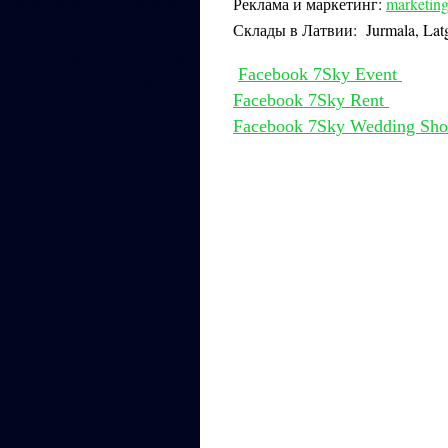
Реклама и маркетинг:
marketi
Аренда банкетного инвентаря и
декораций www.7skyrent.lv
Склады в Латвии: Jurmala, Lat
Event design - Floral design
Facebook 7Sky Event
-S
hop windows design -Set
decorator
Facebook 7Sky Rent
Facebook 7Sky Wedding Sh